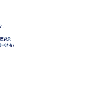
"：
學歷背景
秀申請者）