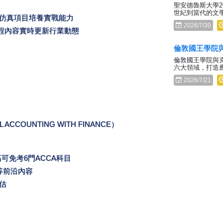
聖安德魯斯大學2
世紀到當代的文
業仿真項目培養實戰能力
2026/7/30
課程內容實時更新行業動態
倫敦國王學院與
倫敦國王學院與克
六大領域，打造
2026/7/21
 ACCOUNTING WITH FINANCE）
高可免考6門ACCA科目
等前沿內容
估