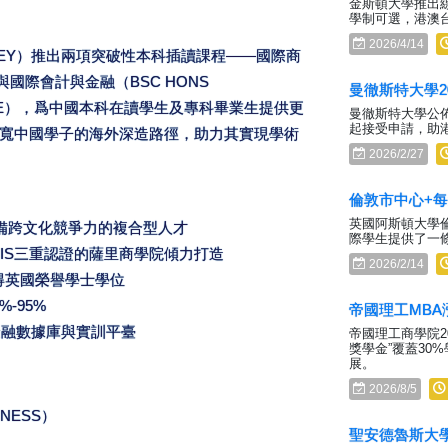
金斯頓大學推出
學制可選，港澳
2026/4/14
URREY）推出兩項突破性本科插讀課程——國際商
SS）與國際會計與金融（BSC HONS
曼徹斯特大學2
 FINANCE），爲中國本科在讀學生及專科畢業生提供更
曼徹斯特大學公佈
起接受申請，助
寬中國學子的海外深造路徑，助力其實現學術
2026/2/27
倫敦市中心+每
英國阿斯頓大學倫
具備跨文化競爭力的複合型人才
際學生提供了一
QUIS三重認證的薩里商學院傾力打造
2026/2/14
獲得英國榮譽學士學位
-95%
帝國理工MBA
級金融數據庫與實訓平臺
帝國理工商學院20
獎學金”覆蓋30
展。
2026/8/5
INESS）
聖安德魯斯大學