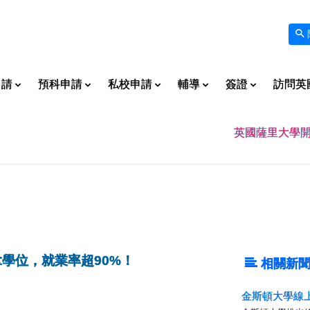
申請
預科申請
私校申請
輔導
簽證
訪問英
英國薩里大學開
學位，就業率超90%！
相關新聞
金斯頓大學線