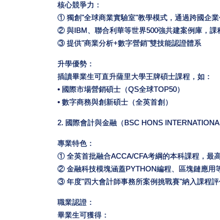
核心競爭力：
① 獨創"全球商業實驗室"教學模式，通過跨國企
② 與IBM、聯合利華等世界500強共建案例庫，
③ 提供"商業分析+數字營銷"雙技能認證體系
升學優勢：
插讀畢業生可直升薩里大學王牌碩士課程，如：
• 國際市場營銷碩士（QS全球TOP50）
• 數字商務與創新碩士（全英首創）
2. 國際會計與金融（BSC HONS INTERNATIONAL
專業特色：
① 全英首批融合ACCA/CFA考綱的本科課程，最
② 金融科技模塊涵蓋PYTHON編程、區塊鏈應用
③ 年度"四大會計師事務所案例挑戰賽"納入課程評
職業認證：
畢業生可獲得：