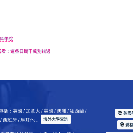
科學院
者必看：這些日期千萬別錯過
 / 加拿大 / 美國 / 澳洲 / 紐西蘭 /
英國
海外大學查詢
典 / 西班牙 / 馬耳他 。
愛格服