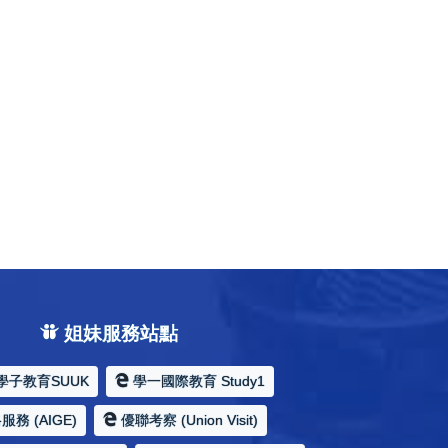
姐妹服務站點
學子教育SUUK
學一國際教育 Study1
務 (AIGE)
優聯考察 (Union Visit)