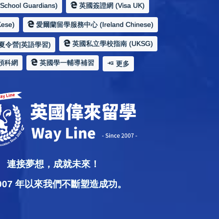
hool Guardians)
英國簽證網 (Visa UK)
ese)
愛爾蘭留學服務中心 (Ireland Chinese)
英國私立學校指南 (UKSG)
夏令營|英語學習)
預科網
英國學一輔導補習
更多
連接夢想，成就未來！
2007 年以來我們不斷塑造成功。