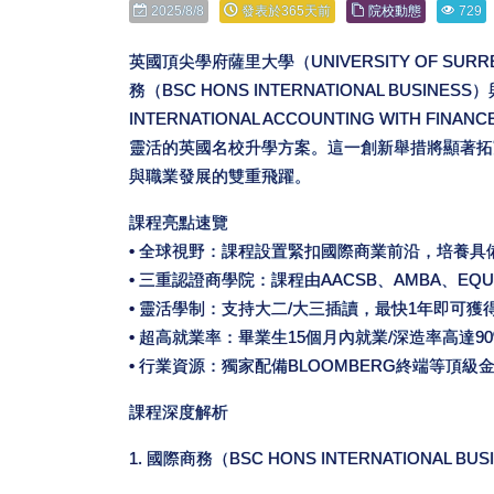
2025/8/8
發表於365天前
院校動態
729
英國頂尖學府薩里大學（UNIVERSITY OF S
務（BSC HONS INTERNATIONAL BUSINE
INTERNATIONAL ACCOUNTING WITH
靈活的英國名校升學方案。這一創新舉措將顯著拓
與職業發展的雙重飛躍。
課程亮點速覽
• 全球視野：課程設置緊扣國際商業前沿，培養
• 三重認證商學院：課程由AACSB、AMBA、E
• 靈活學制：支持大二/大三插讀，最快1年即可
• 超高就業率：畢業生15個月內就業/深造率高達90%
• 行業資源：獨家配備BLOOMBERG終端等頂
課程深度解析
1. 國際商務（BSC HONS INTERNATIONAL BUS