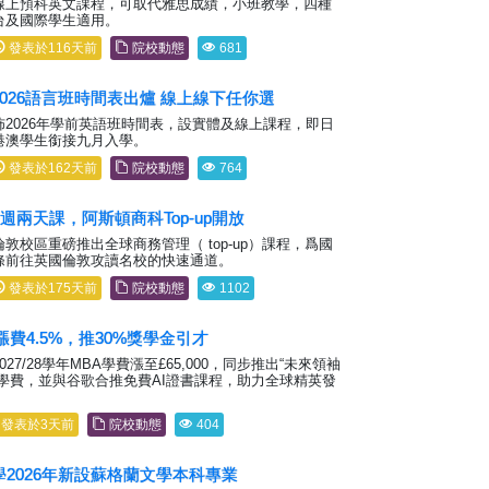
線上預科英文課程，可取代雅思成績，小班教學，四種
台及國際學生適用。
發表於116天前
院校動態
681
026語言班時間表出爐 線上線下任你選
2026年學前英語班時間表，設實體及線上課程，即日
港澳學生銜接九月入學。
發表於162天前
院校動態
764
週兩天課，阿斯頓商科Top-up開放
敦校區重磅推出全球商務管理（ top-up）課程，爲國
條前往英國倫敦攻讀名校的快速通道。
發表於175天前
院校動態
1102
漲費4.5%，推30%獎學金引才
27/28學年MBA學費漲至£65,000，同步推出“未來領袖
%學費，並與谷歌合推免費AI證書課程，助力全球精英發
發表於3天前
院校動態
404
2026年新設蘇格蘭文學本科專業