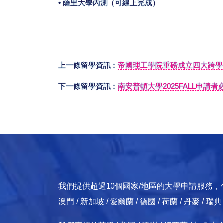
• 薩里大學內測（可線上完成）
上一條留學資訊：
帝國理工學院重磅成立四大跨學
下一條留學資訊：
南安普頓大學2025FALL申請
我們提供超過10個國家/地區的大學申請服務，包括：英國
澳門 / 新加坡 / 愛爾蘭 / 德國 / 荷蘭 / 丹麥 / 瑞