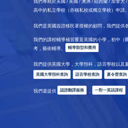
我們專精於英國 / 美國 / 澳洲 / 紐西蘭 / 
高中的私立學校（亦稱私校或獨立學校）申請
我們是英國簽證移民署授權的顧問，我們提供
我們的課程輔導補習覆蓋英國的小學，初中（
輔導類型和費用
考，藝術輔導。
我們提供英國大學，大學預科，語言學校以及
英國大學預科查詢
語言學校查詢
夏令營查詢
認證翻譯服務
一對一英語課程
我們還提供
，