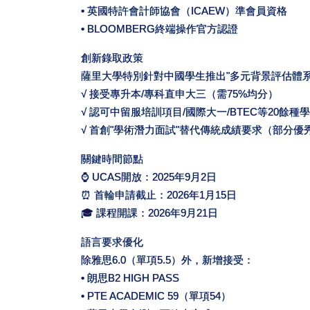
• 英國特許會計師協會（ICAEW）準會員資格
• BLOOMBERG終端操作官方認證
創新錄取政策
薩里大學特別針對中國學生推出"多元背景評估體系
√ 接受專升本/專科直申大三（需75%均分）
√ 認可中留服培訓項目/國際大一/BTEC等20餘種
√ 首創"學術潛力面試"替代傳統成績要求（部分優
關鍵時間節點
⌚ UCAS開放：2025年9月2日
⏰ 首輪申請截止：2026年1月15日
🎓 課程開課：2026年9月21日
語言要求優化
除雅思6.0（單項5.5）外，新增接受：
• 朗思B2 HIGH PASS
• PTE ACADEMIC 59（單項54）