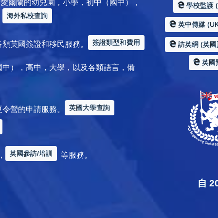
加拿大 / 愛爾蘭的幼兒園，小學，初中（國中），
學校監護 (Sc
海外私校查詢
。
英中傳媒 (UK
簽證類型和費用
各類英國簽證和移民服務。
訪英網 (英國
英國
國中），高中，大學，以及各類語言，備
英國大學查詢
夏令營的申請服務。
英國參訪/培訓
，
等服務。
自 