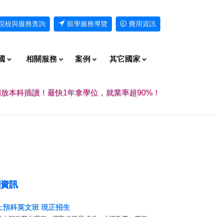
院校與服務查詢
留學服務導覽
費用資訊
國
相關服務
案例
其它國家
放本科插讀！最快1年拿學位，就業率超90%！
資訊
上預科英文班 現正招生