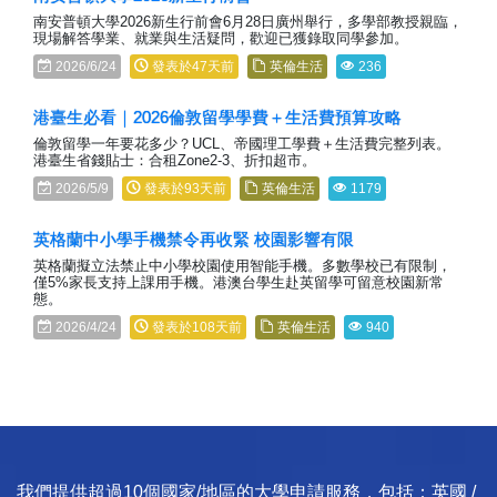
南安普頓大學2026新生行前會6月28日廣州舉行，多學部教授親臨，
現場解答學業、就業與生活疑問，歡迎已獲錄取同學參加。
2026/6/24
發表於47天前
英倫生活
236
港臺生必看｜2026倫敦留學學費＋生活費預算攻略
倫敦留學一年要花多少？UCL、帝國理工學費＋生活費完整列表。
港臺生省錢貼士：合租Zone2-3、折扣超市。
2026/5/9
發表於93天前
英倫生活
1179
英格蘭中小學手機禁令再收緊 校園影響有限
英格蘭擬立法禁止中小學校園使用智能手機。多數學校已有限制，
僅5%家長支持上課用手機。港澳台學生赴英留學可留意校園新常
態。
2026/4/24
發表於108天前
英倫生活
940
我們提供超過10個國家/地區的大學申請服務，包括：英國 /