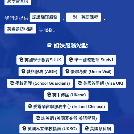
夏令營查詢
認證翻譯服務
一對一英語課程
我們還提供
，
，
英國參訪/培訓
等服務。
姐妹服務站點
英國學子教育SUUK
學一國際教育 Study1
愛格服務 (AIGE)
優聯考察 (Union Visit)
學校監護 (School Guardians)
英國簽證網 (Visa UK)
英中傳媒 (UKese)
愛爾蘭留學服務中心 (Ireland Chinese)
訪英網 (英國夏令營|英語學習)
英國私立學校指南 (UKSG)
英國預科網