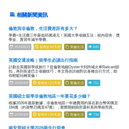
相關新聞資訊
倫敦與非倫敦，生活費差距有多大？
學費+生活費三年最低65萬港元！英國大學省錢五法：校內宿舍、獎
學金、實習年減半學費。
2026/6/23
發表於48天前
英倫生活
845
英國交通攻略｜留學生必讀出行指南
計劃去英國留學或旅行？從倫敦地鐵Oyster卡到跨城火車Railcard折
扣，再到長途巴士省錢技巧，本文爲你詳細對比各種出行方式，助
你輕鬆玩轉英倫！
2026/4/9
發表於123天前
英倫生活
751
英國碩士留學非倫敦地區一年要花多少錢？
根據2026年最新數據，非倫敦地區一年總費用約落在新台幣90萬至
184萬（約港幣23萬至47萬），實際開銷因所選科系與學校而異。
2026/3/5
發表於158天前
英倫生活
734
南安普頓大學2026新生行前會