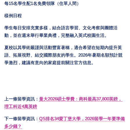
每15名學生配1名免費領隊（住單人間）
樣例日程
學生每日安排充實多樣，結合語言學習、文化考察與團體活
動，並在週末舉行畢業典禮，完整融入英式校園生活。
夏校以其學術嚴謹與活動豐富著稱，適合希望在短期內提升英
語、拓展視野、結交國際朋友的學生。2026年暑期名額預計競
爭激烈，建議有意向的家庭提前關注官方信息。
上一條留學資訊：
曼大2026碩士學費：商科最高37,800英鎊，
理工科近4萬英鎊
下一條留學資訊：
QS排名34愛丁堡大學，2026留學一年要準備
多少錢？