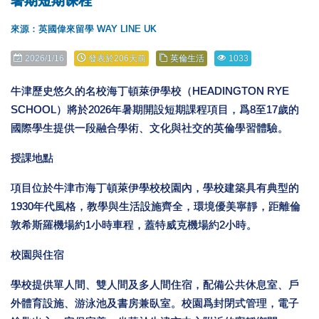
暑期短期课程
來源：英國偉來留學 WAY LINE UK
2026/1/16
發表於206天前
英倫生活
1033
牛津歷史悠久的名校海丁頓萊伊學校（HEADINGTON RYE
SCHOOL）將於2026年暑期開設短期課程項目，爲8至17歲的
國際學生提供一段融合學術、文化與社交的英倫學習體驗。
授課地點
項目位於牛津市海丁頓萊伊學校校園內，學校建築具有典型的
1930年代風格，教學與生活設施齊全，環境優美寧靜，距離倫
敦希斯羅機場約1小時車程，蓋特威克機場約2小時。
校園與住宿
學校提供單人間、雙人間及多人間住宿，配備公共休息室、戶
外體育設施、游泳池及書房兼臥室。校園爲封閉式管理，電子