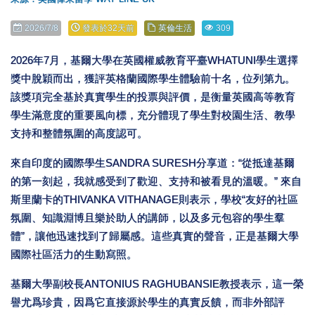
2026/7/8
發表於32天前
英倫生活
309
2026年7月，基爾大學在英國權威教育平臺WHATUNI學生選擇
獎中脫穎而出，獲評英格蘭國際學生體驗前十名，位列第九。
該獎項完全基於真實學生的投票與評價，是衡量英國高等教育
學生滿意度的重要風向標，充分體現了學生對校園生活、教學
支持和整體氛圍的高度認可。
來自印度的國際學生SANDRA SURESH分享道：“從抵達基爾
的第一刻起，我就感受到了歡迎、支持和被看見的溫暖。” 來自
斯里蘭卡的THIVANKA VITHANAGE則表示，學校“友好的社區
氛圍、知識淵博且樂於助人的講師，以及多元包容的學生羣
體”，讓他迅速找到了歸屬感。這些真實的聲音，正是基爾大學
國際社區活力的生動寫照。
基爾大學副校長ANTONIUS RAGHUBANSIE教授表示，這一榮
譽尤爲珍貴，因爲它直接源於學生的真實反饋，而非外部評