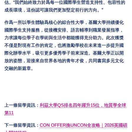
估。“我們始終致力於爲每一位國際學生營造支持性、包容性的
成長環境，這份認可讓我們更加堅定前行的方向。”
作爲一所以學生體驗爲核心的綜合性大學，基爾大學持續優化
國際學生支持服務，從接機安排、語言輔導到職業發展指導，
力求讓每位學子在學術與生活中都能獲得充分助力。此次獲獎
不僅是對現有工作的肯定，也將激勵學校在未來進一步提升國
際化辦學水平，吸引更多優秀學子前來深造。基爾大學正以開
放的姿態，迎接來自世界各地的青年才俊，共同書寫多元文化
交融的新篇章。
上一條留學資訊：
利茲大學QS排名四年躍升15位，地質學全球
第11
下一條留學資訊：
CON OFFER換UNCON全攻略｜2026英國碩