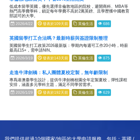
低成本留學英國，優先選擇非倫敦地區的院校，避開商科、MBA等
熱門高學費學科，鎖定每年學費不高於2萬英鎊、且學歷獲中國教育
部認可的大學。
2026/4/22
發表於109天前
英倫生活
686
英國留學打工合法嗎？最新時薪與簽證限制整理
英國留學生打工政策2026最新版：學期內每週可工作20小時，時薪
最高£15+，需申請NIN。
2026/3/19
發表於143天前
英倫生活
875
走進牛津劍橋：私人團體夏校定製，無年齡限制
專爲港澳臺學生設計，提供牛津劍橋校園全年定製夏校，彈性課程
安排，涵蓋多元學科主題，滿足不同學習需求。
2026/1/29
發表於192天前
英倫生活
629
我們提供超過10個國家/地區的大學申請服務，包括：英國 /