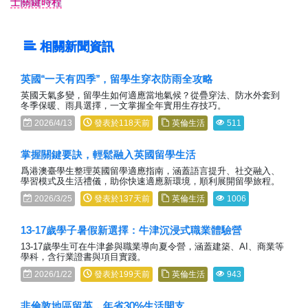
士關鍵時程
相關新聞資訊
英國“一天有四季”，留學生穿衣防雨全攻略
英國天氣多變，留學生如何適應當地氣候？從疊穿法、防水外套到
冬季保暖、雨具選擇，一文掌握全年實用生存技巧。
2026/4/13
發表於118天前
英倫生活
511
掌握關鍵要訣，輕鬆融入英國留學生活
爲港澳臺學生整理英國留學適應指南，涵蓋語言提升、社交融入、
學習模式及生活禮儀，助你快速適應新環境，順利展開留學旅程。
2026/3/25
發表於137天前
英倫生活
1006
13-17歲學子暑假新選擇：牛津沉浸式職業體驗營
13-17歲學生可在牛津參與職業導向夏令營，涵蓋建築、AI、商業等
學科，含行業證書與項目實踐。
2026/1/22
發表於199天前
英倫生活
943
非倫敦地區留英，年省30%生活開支