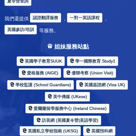
夏令營查詢
認證翻譯服務
一對一英語課程
我們還提供
，
，
英國參訪/培訓
等服務。
姐妹服務站點
英國學子教育SUUK
學一國際教育 Study1
愛格服務 (AIGE)
優聯考察 (Union Visit)
學校監護 (School Guardians)
英國簽證網 (Visa UK)
英中傳媒 (UKese)
愛爾蘭留學服務中心 (Ireland Chinese)
訪英網 (英國夏令營|英語學習)
英國私立學校指南 (UKSG)
英國預科網