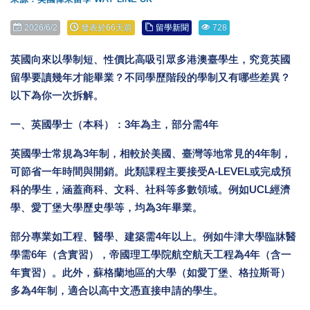
2026/6/2
發表於66天前
留學新聞
728
英國向來以學制短、性價比高吸引眾多港澳臺學生，究竟英國
留學要讀幾年才能畢業？不同學歷階段的學制又有哪些差異？
以下為你一次拆解。
一、英國學士（本科）：3年為主，部分需4年
英國學士常規為3年制，相較於美國、臺灣等地常見的4年制，
可節省一年時間與開銷。此類課程主要接受A-LEVEL或完成預
科的學生，涵蓋商科、文科、社科等多數領域。例如UCL經濟
學、愛丁堡大學歷史學等，均為3年畢業。
部分專業如工程、醫學、建築需4年以上。例如牛津大學臨牀醫
學需6年（含實習），帝國理工學院航空航天工程為4年（含一
年實習）。此外，蘇格蘭地區的大學（如愛丁堡、格拉斯哥）
多為4年制，適合以高中文憑直接申請的學生。