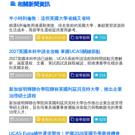
相關新聞資訊
半小時到倫敦：這些英國大學省錢又省時
精選6所倫敦周邊通勤便捷、排名靠前的英國大學，兼顧實習資源與
生活成本，爲留學生選校提供實用參考。
2026/3/27
發表於133天前
留學新聞
720
2027英國本科申請全攻略 掌握UCAS關鍵節點
2027英國本科申請已啟動，UCAS系統申請流程與時間節點完整解
析，涵蓋選校、文書、筆試面試及錄取確認，助港澳臺學生穩步邁
向英國名校。
2026/3/23
發表於137天前
留學新聞
516
新加坡明輝聯合學院聯袂英國利茲貝克特大學，推出企業
治理碩士課程
新加坡明輝聯合學院與英國利茲貝克特大學合作推出企業合規管理
學碩士課程，旨在培養具備董事會層級決策能力與戰略眼光的專業
治理人才。
2026/3/17
發表於143天前
留學新聞
829
UCAS Extra補申通道開放！把握2026英國升學最後機會