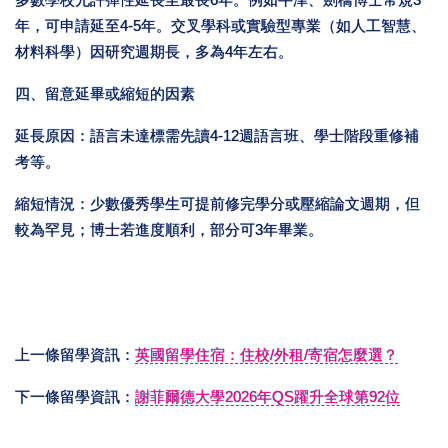
多數學校允許彈性延長至最長6年。例如牛津、劍橋博士常規3
年，可申請延至4-5年。交叉學科或實驗型專業（如人工智慧、
材料科學）因研究週期長，多為4年左右。
四、留意延畢或縮短的因素
延長原因：語言未達標需先讀4-12週語言班、學士階段重修補
考等。
縮短情況：少數優秀學生可提前修完學分或壓縮論文週期，但
較為罕見；博士若進度順利，部分可3年畢業。
上一條留學資訊：
英國留學住宿：住校/外租/寄宿怎麼選？
下一條留學資訊：
謝菲爾德大學2026年QS躍升全球第92位