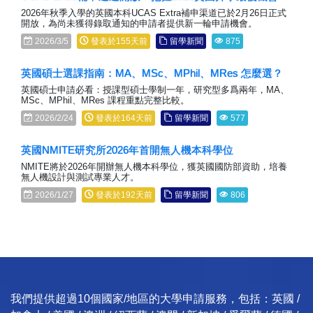
2026年秋季入學的英國本科UCAS Extra補申渠道已於2月26日正式
開放，為尚未獲得錄取通知的申請者提供新一輪申請機會。
2026/3/5
發表於155天前
留學新聞
875
英國碩士選課指南：MA、MSc、MPhil、MRes 怎麼選？
英國碩士申請必看：授課型碩士學制一年，研究型多爲兩年，MA、
MSc、MPhil、MRes 課程重點完整比較。
2026/2/24
發表於164天前
留學新聞
577
英國NMITE研究所2026年首開無人機本科學位
NMITE將於2026年開辦無人機本科學位，獲英國國防部資助，培養
無人機設計與測試專業人才。
2026/1/27
發表於192天前
留學新聞
806
我們提供超過10個國家/地區的大學申請服務，包括：英國 /