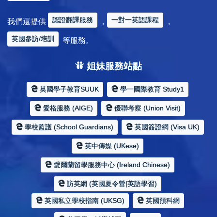
認證翻譯服務
一對一英語課程
我們還提供
，
，
英國參訪/培訓
等服務。
姐妹服務站點
英國學子教育SUUK
學一國際教育 Study1
愛格服務 (AIGE)
優聯考察 (Union Visit)
學校監護 (School Guardians)
英國簽證網 (Visa UK)
英中傳媒 (UKese)
愛爾蘭留學服務中心 (Ireland Chinese)
訪英網 (英國夏令營|英語學習)
英國私立學校指南 (UKSG)
英國預科網