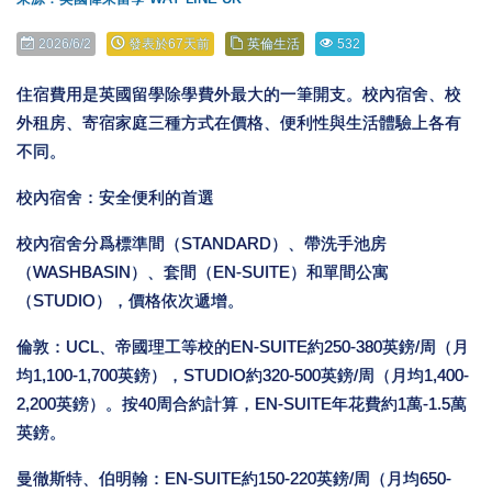
2026/6/2
發表於67天前
英倫生活
532
住宿費用是英國留學除學費外最大的一筆開支。校內宿舍、校
外租房、寄宿家庭三種方式在價格、便利性與生活體驗上各有
不同。
校內宿舍：安全便利的首選
校內宿舍分爲標準間（STANDARD）、帶洗手池房
（WASHBASIN）、套間（EN-SUITE）和單間公寓
（STUDIO），價格依次遞增。
倫敦：UCL、帝國理工等校的EN-SUITE約250-380英鎊/周（月
均1,100-1,700英鎊），STUDIO約320-500英鎊/周（月均1,400-
2,200英鎊）。按40周合約計算，EN-SUITE年花費約1萬-1.5萬
英鎊。
曼徹斯特、伯明翰：EN-SUITE約150-220英鎊/周（月均650-