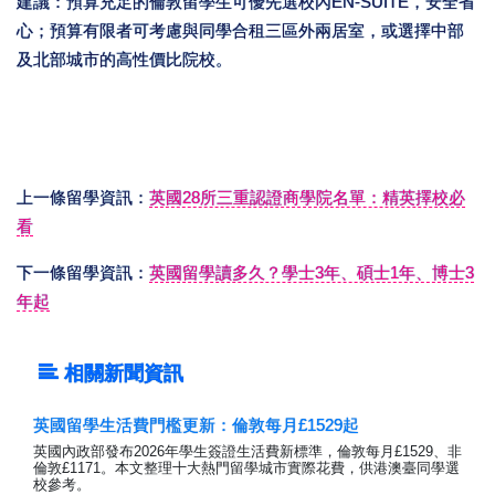
建議：預算充足的倫敦留學生可優先選校內EN-SUITE，安全省
心；預算有限者可考慮與同學合租三區外兩居室，或選擇中部
及北部城市的高性價比院校。
上一條留學資訊：
英國28所三重認證商學院名單：精英擇校必
看
下一條留學資訊：
英國留學讀多久？學士3年、碩士1年、博士3
年起
相關新聞資訊
英國留學生活費門檻更新：倫敦每月£1529起
英國內政部發布2026年學生簽證生活費新標準，倫敦每月£1529、非
倫敦£1171。本文整理十大熱門留學城市實際花費，供港澳臺同學選
校參考。