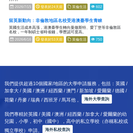
2026/7/15
發表於24天前
英倫生活
602
留英新動向：非倫敦地區名校受港澳臺學生青睞
英國生活成本高漲，港澳臺學生轉向曼徹斯特、愛丁堡等非倫敦區
名校，一年制碩士省時省錢，學歷認可度高。
2026/6/16
發表於53天前
英倫生活
750
我們提供超過10個國家/地區的大學申請服務，包括：英國 /
加拿大 / 美國 / 澳洲 / 紐西蘭 / 澳門 / 新加坡 / 愛爾蘭 / 德國 /
海外大學查詢
荷蘭 / 丹麥 / 瑞典 / 西班牙 / 馬耳他 。
我們專精於英國 / 美國 / 澳洲 / 紐西蘭 / 加拿大 / 愛爾蘭的幼
兒園，小學，初中（國中），高中的私立學校（亦稱私校或
海外私校查詢
獨立學校）申請。