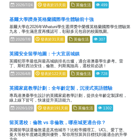
2026/7/24
發表於15天前
英倫生活
499
基爾大學躋身英格蘭國際學生體驗前十強
基爾大學在2026年Whatuni學生選擇獎中榮獲英格蘭國際學生體驗第
九名，學生滿意度再獲認可，彰顯多元包容的校園氛圍。
2026/7/8
發表於31天前
英倫生活
307
英國安全留學地圖：十大宜居城鎮
英國犯罪率最低與最高城鎮排名出爐，適合港澳臺學生參考。雷
丁、斯旺西治安佳，倫敦、列斯風險高，選校前必讀！
2026/4/8
發表於122天前
英倫生活
728
英國家庭教學計劃：全年齡定製，沉浸式英語體驗
專爲港澳臺學生設計的英國家庭教學計劃，提供全年齡定製課程，
線上線下皆可，快速提升英語能力。
2026/1/29
發表於191天前
英倫生活
1302
留英選校：倫敦 vs 非倫敦，哪座城更適合你？
英國留學該選倫敦還是其他城市？比較帝國理工、UCL、愛丁堡、
曼大等校年度總花費與優勢，幫你用預算與目標找到最適合的升學
方向。