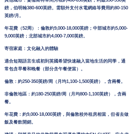
其他城市：曼徹斯特單間月租約400-650英鎊，利茲350-550英
鎊，伯明翰380-600英鎊。需額外支付水電網絡等費用約80-150
英鎊/月。
年花費（52周）：倫敦約9,000-18,000英鎊；中部城市約5,000-
9,000英鎊；北部城市約4,000-7,000英鎊。
寄宿家庭：文化融入的體驗
適合短期語言生或初到英國希望快速融入當地生活的同學，通
常包含早餐和晚餐（部分含午餐便當）。
倫敦：約250-350英鎊/周（月均1,100-1,500英鎊），含兩餐。
非倫敦地區：約180-250英鎊/周（月均800-1,100英鎊），含兩
餐。
年花費：約9,000-18,000英鎊，與倫敦校外租房相當，但省去做
飯及餐飲開銷。