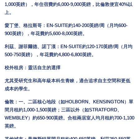
1,000英鎊），年住宿費約6,000-9,000英鎊，比倫敦便宜40%以
上。
愛丁堡、格拉斯哥：EN-SUITE約140-200英鎊/周（月均600-
900英鎊），年花費約5,600-8,000英鎊。
利茲、謝菲爾德、諾丁漢：EN-SUITE約120-170英鎊/周（月均
500-750英鎊），年花費約4,800-6,800英鎊。
校外租房：靈活自主的選擇
尤其受研究生和高年級本科生青睞，適合追求自主空間和更低
成本的學生。
倫敦：一、二區核心地段（如HOLBORN、KENSINGTON）單
間月租約1,000-1,500英鎊；三區以外（如STRATFORD、
WEMBLEY）約650-900英鎊。合租兩居室人均月租約700-1,100
英鎊。