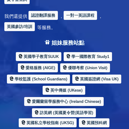
認證翻譯服務
一對一英語課程
我們還提供
，
，
英國參訪/培訓
等服務。
姐妹服務站點
英國學子教育SUUK
學一國際教育 Study1
愛格服務 (AIGE)
優聯考察 (Union Visit)
學校監護 (School Guardians)
英國簽證網 (Visa UK)
英中傳媒 (UKese)
愛爾蘭留學服務中心 (Ireland Chinese)
訪英網 (英國夏令營|英語學習)
英國私立學校指南 (UKSG)
英國預科網