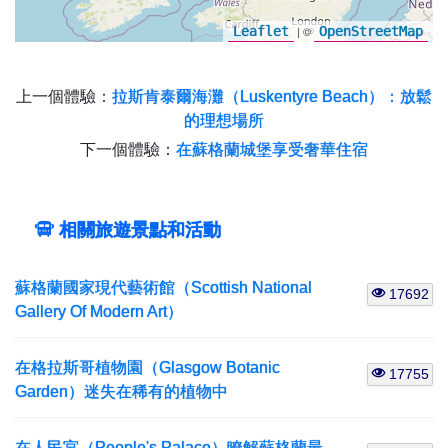
Leaflet
| ©
OpenStreetMap
上一個體驗：
拉斯肯泰爾海灘（Luskentyre Beach）：放鬆
的理想場所
下一個體驗：
在蘇格蘭城堡享受奢華住宿
相關旅遊景點和活動
蘇格蘭國家現代藝術館（Scottish National
17692
Gallery Of Modern Art）
在格拉斯哥植物園（Glasgow Botanic
17755
Garden）迷失在稀有的植物中
在人民宮（People's Palace）瞭解蘇格蘭最