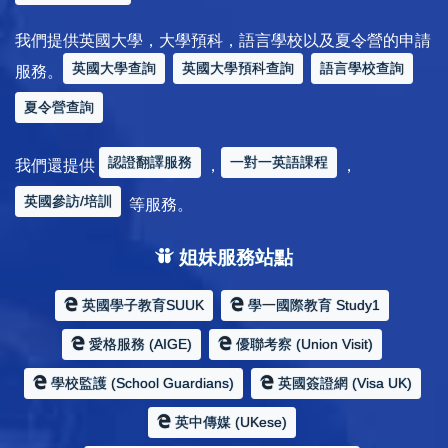
我們提供英國大學，大學預科，語言學校以及夏令營的申請
英國大學查詢
英國大學預科查詢
語言學校查詢
服務。
夏令營查詢
認證翻譯服務
一對一英語課程
我們還提供
，
，
英國參訪/培訓
等服務。
姐妹服務站點
英國學子教育SUUK
學一國際教育 Study1
愛格服務 (AIGE)
優聯考察 (Union Visit)
學校監護 (School Guardians)
英國簽證網 (Visa UK)
英中傳媒 (UKese)