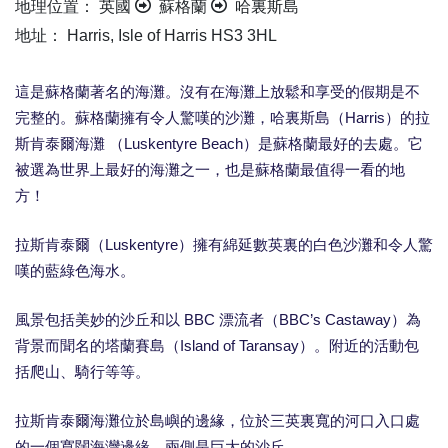
地理位置： 英國
蘇格蘭
哈裏斯島
地址： Harris, Isle of Harris HS3 3HL
這是蘇格蘭著名的海灘。沒有在海灘上放鬆和享受的假期是不
完整的。蘇格蘭擁有令人驚嘆的沙灘，哈裏斯島（Harris）的拉
斯肯泰爾海灘 （Luskentyre Beach）是蘇格蘭最好的去處。它
被選為世界上最好的海灘之一，也是蘇格蘭最值得一看的地
方！
拉斯肯泰爾（Luskentyre）擁有綿延數英裏的白色沙灘和令人驚
嘆的藍綠色海水。
風景包括美妙的沙丘和以 BBC 漂流者（BBC’s Castaway）為
背景而聞名的塔蘭賽島（Island of Taransay）。附近的活動包
括爬山、騎行等等。
拉斯肯泰爾海灘位於島嶼的邊緣，位於三英裏寬的河口入口處
的一個寬闊海灣邊緣，兩側是巨大的沙丘。