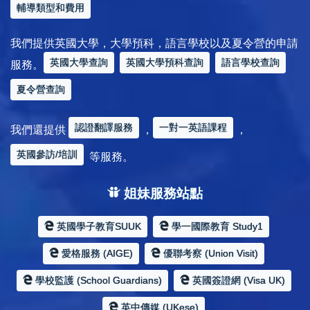
輔導類型和費用
我們提供英國大學，大學預科，語言學校以及夏令營的申請
英國大學查詢
英國大學預科查詢
語言學校查詢
服務。
夏令營查詢
認證翻譯服務
一對一英語課程
我們還提供
，
，
英國參訪/培訓
等服務。
姐妹服務站點
英國學子教育SUUK
學一國際教育 Study1
愛格服務 (AIGE)
優聯考察 (Union Visit)
學校監護 (School Guardians)
英國簽證網 (Visa UK)
英中傳媒 (UKese)