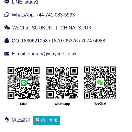
LINE:
study1
WhatsApp:
+44-741-083-5933
WeChat:
SUUKUK | CHINA_SUUK
QQ:
1830621058 / 1870795376 / 707474988
E-mail:
enquiry@wayline.co.uk
線上諮詢:
線上客服