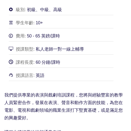
級別:
初級、中級、高級
學生年齡:
10+
費用:
50 - 65 英鎊/課時
授課類型:
私人老師一對一線上輔導
課程長度:
60 分鐘/課時
授課語言:
英語
我們提供專業的表演與戲劇培訓課程，您將與經驗豐富的教學
人員緊密合作，發展在表演、聲音和動作方面的技能，為您在
電影、電視和戲劇領域的職業生涯打下堅實基礎，或是滿足您
的興趣愛好。