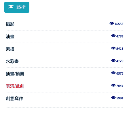
藝術
攝影
10557
油畫
4724
素描
5411
水彩畫
4179
插畫/插圖
6573
表演/戲劇
7044
創意寫作
3994