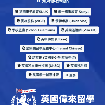
姐妹服務站點
英國學子教育SUUK
學一國際教育 Study1
愛格服務 (AIGE)
優聯考察 (Union Visit)
學校監護 (School Guardians)
英國簽證網 (Visa UK)
英中傳媒 (UKese)
愛爾蘭留學服務中心 (Ireland Chinese)
訪英網 (英國夏令營|英語學習)
英國私立學校指南 (UKSG)
英國預科網
英國學一輔導補習
更多