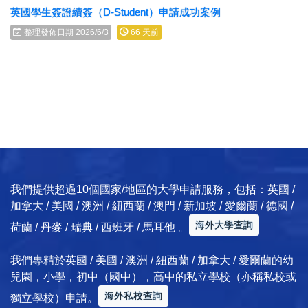
英國學生簽證續簽（D-Student）申請成功案例
整理發佈日期 2026/6/3
66 天前
我們提供超過10個國家/地區的大學申請服務，包括：英國 /
加拿大 / 美國 / 澳洲 / 紐西蘭 / 澳門 / 新加坡 / 愛爾蘭 / 德國 /
海外大學查詢
荷蘭 / 丹麥 / 瑞典 / 西班牙 / 馬耳他 。
我們專精於英國 / 美國 / 澳洲 / 紐西蘭 / 加拿大 / 愛爾蘭的幼
兒園，小學，初中（國中），高中的私立學校（亦稱私校或
海外私校查詢
獨立學校）申請。