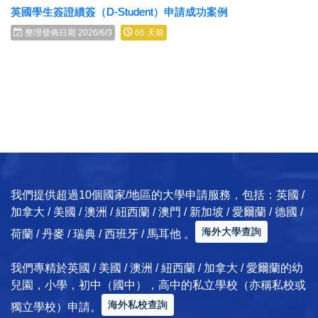
英國學生簽證續簽（D-Student）申請成功案例
整理發佈日期 2026/6/3
66 天前
我們提供超過10個國家/地區的大學申請服務，包括：英國 /
加拿大 / 美國 / 澳洲 / 紐西蘭 / 澳門 / 新加坡 / 愛爾蘭 / 德國 /
海外大學查詢
荷蘭 / 丹麥 / 瑞典 / 西班牙 / 馬耳他 。
我們專精於英國 / 美國 / 澳洲 / 紐西蘭 / 加拿大 / 愛爾蘭的幼
兒園，小學，初中（國中），高中的私立學校（亦稱私校或
海外私校查詢
獨立學校）申請。