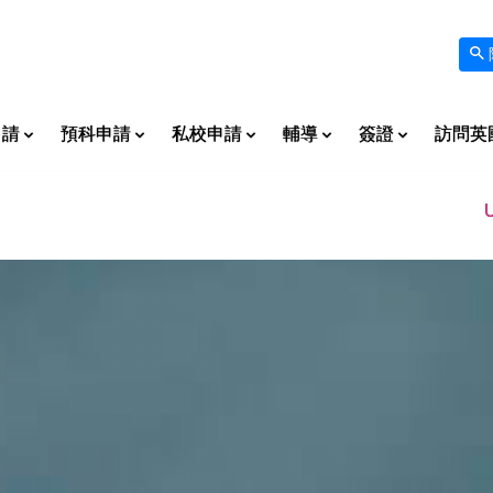
申請
預科申請
私校申請
輔導
簽證
訪問英